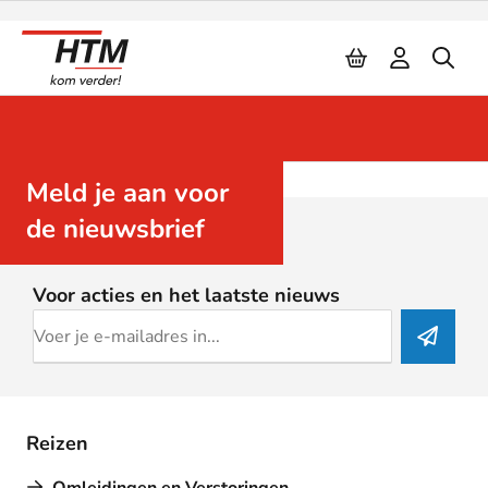
Naar inhoud
Meld je aan voor
de nieuwsbrief
Voor acties en het laatste nieuws
Reizen