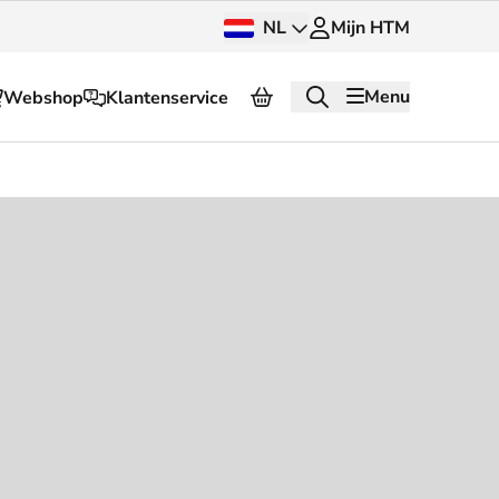
NL
Mijn HTM
Menu
Webshop
Klantenservice
Over HTM
Pers en beeldbank
OV dashboard
OV Next
g
InnOVatie
Klantenservice