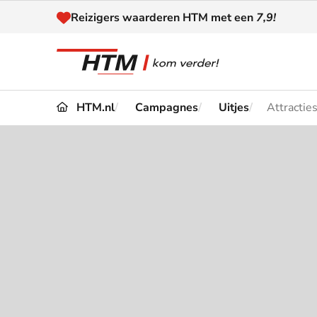
Naar inhoud
Reizigers waarderen HTM met een
7,9!
HTM.nl
Campagnes
Uitjes
Attractie
Reizen
Dienstregeling
Kaart
Omleidingen en
Reis-
Verstoringen
Toega
Klantenservice
Haag
Nieuws