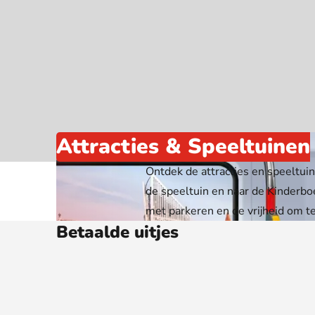
Webshop
Attracties & Speeltuinen
Ontdek de attracties en speeltui
de speeltuin en naar de Kinderbo
met parkeren en de vrijheid om te
Betaalde uitjes