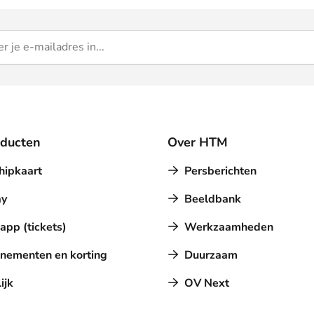
oducten
Over HTM
hipkaart
Persberichten
y
Beeldbank
pp (tickets)
Werkzaamheden
nementen en korting
Duurzaam
ijk
OV Next