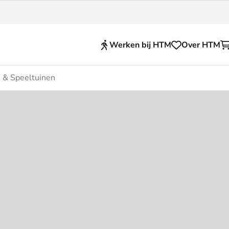
Werken bij HTM
Over HTM
s & Speeltuinen
Reisproducten
en voor je HTM reis
OVpay
 en huisregels
OV-chipkaart
nkelijkheid
HTM app (tickets)
se Hopper
Abonnementen en kortin
Zakelijk