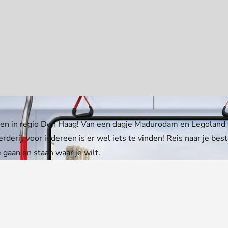
nen in regio Den Haag! Van een dagje Madurodam en Legoland 
erderij, voor iedereen is er wel iets te vinden! Reis naar je 
 gaan en staan waar je wilt.