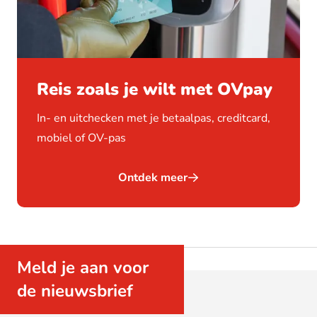
Reis zoals je wilt met OVpay
In- en uitchecken met je betaalpas, creditcard,
mobiel of OV-pas
Ontdek meer
Meld je aan voor
de nieuwsbrief