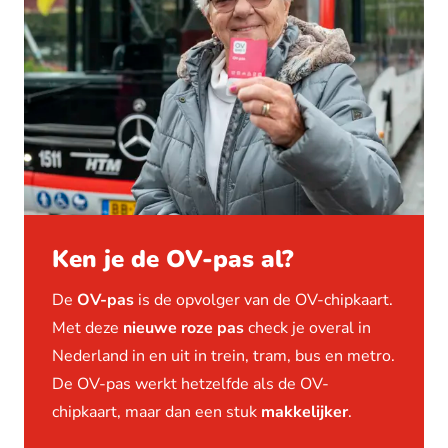
Ken je de OV-pas al?
De
OV-pas
is de opvolger van de OV-chipkaart.
Met deze
nieuwe roze pas
check je overal in
Nederland in en uit in trein, tram, bus en metro.
De OV-pas werkt hetzelfde als de OV-
chipkaart, maar dan een stuk
makkelijker
.