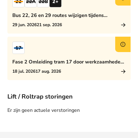
22
22A
22B
2+
Bus 22, 26 en 29 routes wijzigen tijdens
middagspits
29 jun. 2026
21 sep. 2026
17
Fase 2 Omleiding tram 17 door werkzaamheden
Rijswijkseplein
18 jul. 2026
17 aug. 2026
Lift / Roltrap storingen
Er zijn geen actuele verstoringen