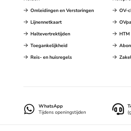
Omleidingen en Verstoringen
OV-c
Lijnennetkaart
OVpa
Haltevertrektijden
HTM a
Toegankelijkheid
Abon
Reis- en huisregels
Zakel
Contact
WhatsApp
T
Tijdens openingstijden
(