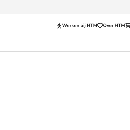
Werken bij HTM
Over HTM
Reisproducten
en voor je HTM reis
OVpay
 en huisregels
OV-chipkaart
nkelijkheid
HTM app (tickets)
se Hopper
Abonnementen en kortin
Zakelijk