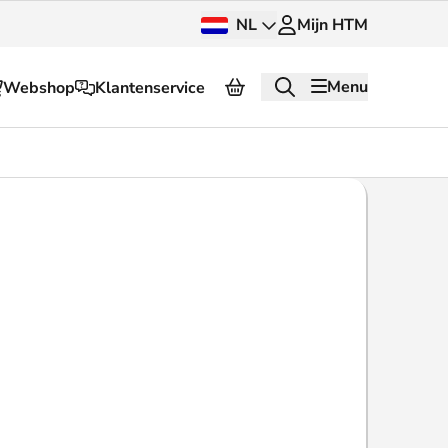
NL
Mijn HTM
Menu
Webshop
Klantenservice
Over HTM
Pers en beeldbank
OV dashboard
OV Next
g
InnOVatie
Klantenservice