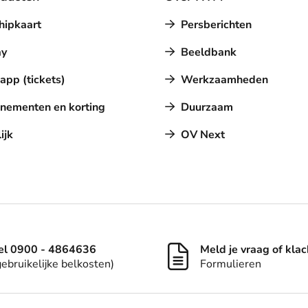
hipkaart
Persberichten
y
Beeldbank
pp (tickets)
Werkzaamheden
nementen en korting
Duurzaam
ijk
OV Next
el 0900 - 4864636
Meld je vraag of klac
gebruikelijke belkosten)
Formulieren