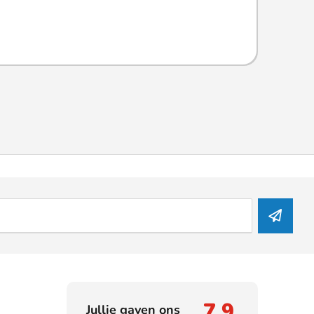
7,9
Jullie gaven ons