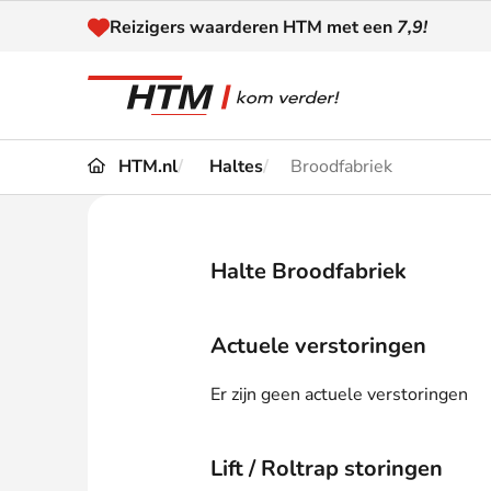
Naar inhoud
Reizigers waarderen HTM met een
7,9!
HTM.nl
Haltes
Broodfabriek
Reizen
Dienstregeling
Kaart
Omleidingen en
Halte Broodfabriek
Reis-
Verstoringen
Toega
Actuele verstoringen
Klantenservice
Haag
Er zijn geen actuele verstoringen
Nieuws
Lift / Roltrap storingen