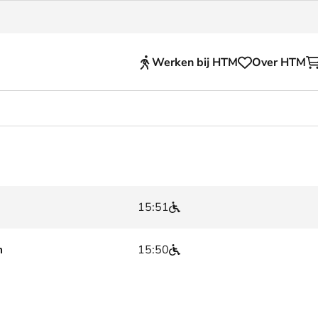
Werken bij HTM
Over HTM
Reisproducten
en voor je HTM reis
OVpay
 en huisregels
OV-chipkaart
15:51
nkelijkheid
HTM app (tickets)
se Hopper
Abonnementen en kortin
m
15:50
Zakelijk