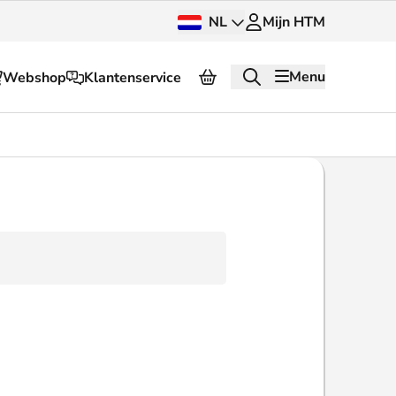
NL
Mijn HTM
Menu
Webshop
Klantenservice
Over HTM
Pers en beeldbank
OV dashboard
OV Next
g
InnOVatie
Klantenservice