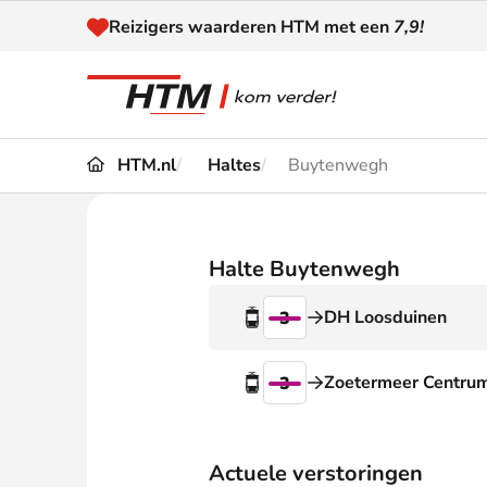
Naar inhoud
Reizigers waarderen HTM met een
7,9!
HTM.nl
Haltes
Buytenwegh
Reizen
Dienstregeling
Kaart
Omleidingen en
Halte Buytenwegh
Reis-
Verstoringen
DH Loosduinen
3
Toega
Klantenservice
Haag
Zoetermeer Centru
3
Nieuws
Actuele verstoringen