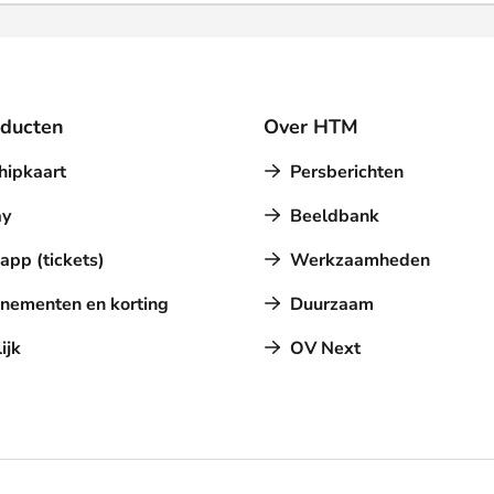
oducten
Over HTM
hipkaart
Persberichten
y
Beeldbank
pp (tickets)
Werkzaamheden
nementen en korting
Duurzaam
ijk
OV Next