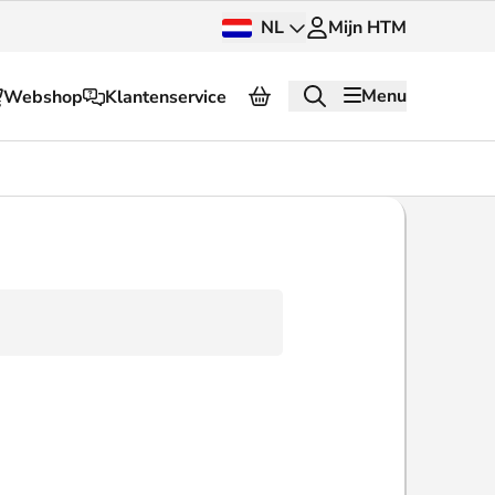
NL
Mijn HTM
Menu
Webshop
Klantenservice
Over HTM
Pers en beeldbank
OV dashboard
OV Next
g
InnOVatie
Klantenservice