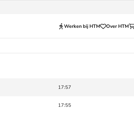
Werken bij HTM
Over HTM
Reisproducten
en voor je HTM reis
OVpay
 en huisregels
OV-chipkaart
17:57
nkelijkheid
HTM app (tickets)
se Hopper
Abonnementen en kortin
17:55
Zakelijk