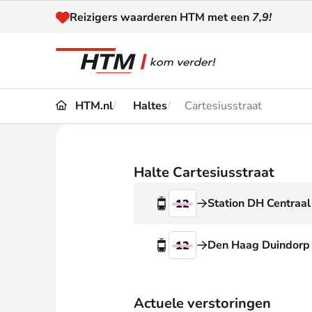
Naar inhoud
Reizigers waarderen HTM met een
7,9!
HTM.nl
Haltes
Cartesiusstraat
Reizen
Dienstregeling
Kaart
Omleidingen en
Halte Cartesiusstraat
Reis-
Verstoringen
Station DH Centraal
12
Toega
Klantenservice
Haag
Den Haag Duindorp
12
Nieuws
Actuele verstoringen