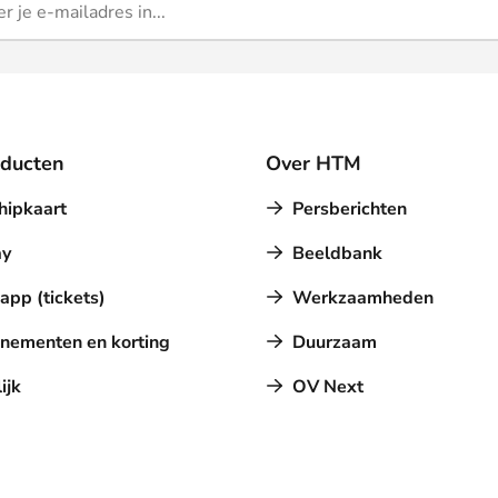
oducten
Over HTM
hipkaart
Persberichten
y
Beeldbank
pp (tickets)
Werkzaamheden
nementen en korting
Duurzaam
ijk
OV Next