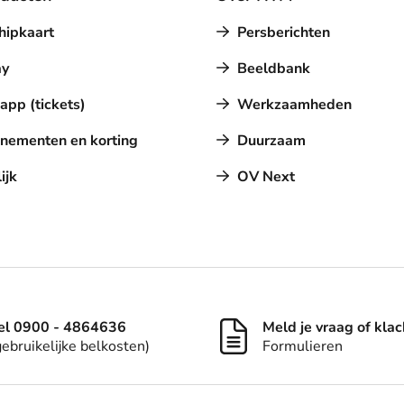
hipkaart
Persberichten
y
Beeldbank
pp (tickets)
Werkzaamheden
nementen en korting
Duurzaam
ijk
OV Next
el 0900 - 4864636
Meld je vraag of klac
gebruikelijke belkosten)
Formulieren