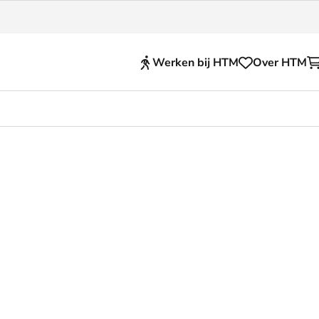
Werken bij HTM
Over HTM
Reisproducten
en voor je HTM reis
OVpay
 en huisregels
OV-chipkaart
nkelijkheid
HTM app (tickets)
se Hopper
Abonnementen en kortin
Zakelijk