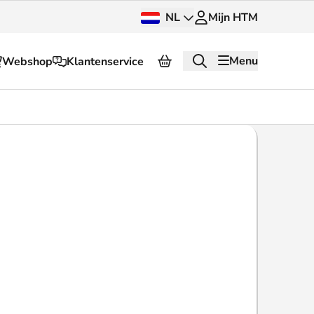
NL
Mijn HTM
Menu
Webshop
Klantenservice
Over HTM
Pers en beeldbank
OV dashboard
OV Next
g
InnOVatie
Klantenservice