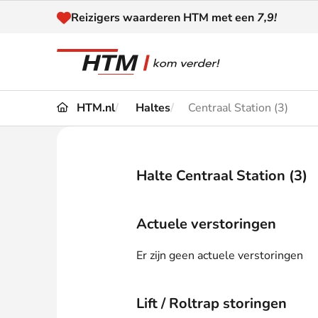
Naar inhoud
Reizigers waarderen HTM met een
7,9!
HTM.nl
Haltes
Centraal Station (3)
Reizen
Dienstregeling
Kaart
Omleidingen en
Halte Centraal Station (3)
Reis-
Verstoringen
Toega
Actuele verstoringen
Klantenservice
Haag
Er zijn geen actuele verstoringen
Nieuws
Lift / Roltrap storingen