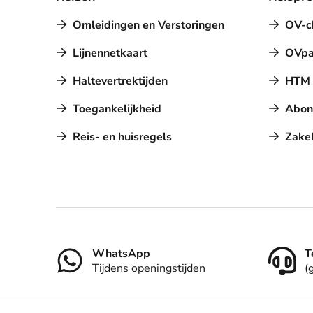
Omleidingen en Verstoringen
OV-c
Lijnennetkaart
OVpa
Haltevertrektijden
HTM a
Toegankelijkheid
Abon
Reis- en huisregels
Zakel
Contact
WhatsApp
T
Tijdens openingstijden
(