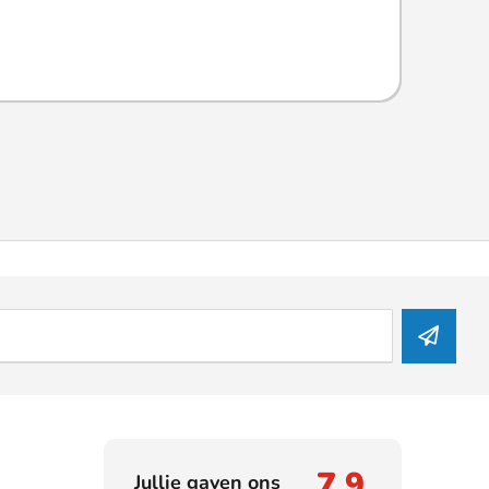
7,9
Jullie gaven ons