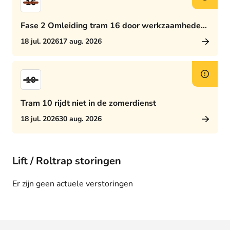
16
Fase 2 Omleiding tram 16 door werkzaamheden
Rijswijkseplein
18 jul. 2026
17 aug. 2026
10
Tram 10 rijdt niet in de zomerdienst
18 jul. 2026
30 aug. 2026
Lift / Roltrap storingen
Er zijn geen actuele verstoringen