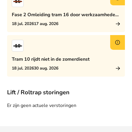
16
Fase 2 Omleiding tram 16 door werkzaamheden
Rijswijkseplein
18 jul. 2026
17 aug. 2026
10
Tram 10 rijdt niet in de zomerdienst
18 jul. 2026
30 aug. 2026
Lift / Roltrap storingen
Er zijn geen actuele verstoringen