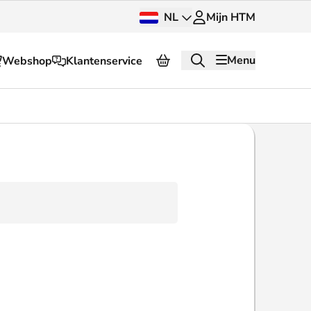
NL
Mijn HTM
Menu
Webshop
Klantenservice
Over HTM
Pers en beeldbank
OV dashboard
OV Next
g
InnOVatie
Klantenservice