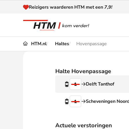
Naar inhoud
Reizigers waarderen HTM met een
7,9!
HTM.nl
Haltes
Hovenpassage
Reizen
Dienstregeling
Kaart
Omleidingen en
Halte Hovenpassage
Reis-
Verstoringen
Delft Tanthof
1
Toega
Klantenservice
Haag
Scheveningen Noor
1
Nieuws
Actuele verstoringen