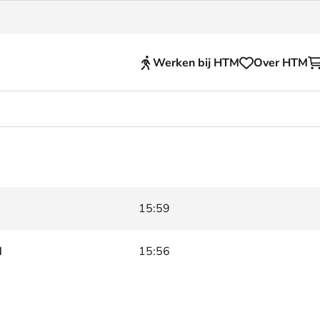
Werken bij HTM
Over HTM
Reisproducten
en voor je HTM reis
OVpay
 en huisregels
OV-chipkaart
15:59
nkelijkheid
HTM app (tickets)
se Hopper
Abonnementen en kortin
d
15:56
Zakelijk