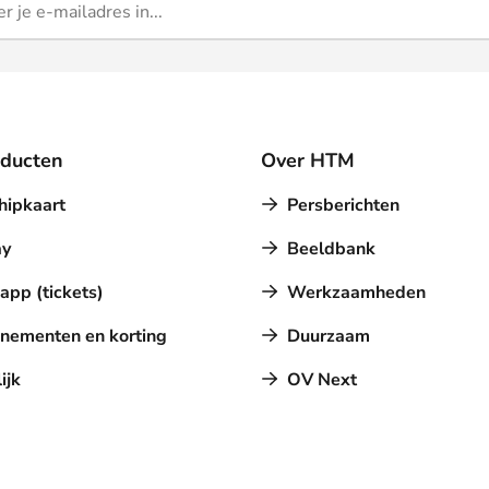
oducten
Over HTM
hipkaart
Persberichten
y
Beeldbank
pp (tickets)
Werkzaamheden
nementen en korting
Duurzaam
ijk
OV Next