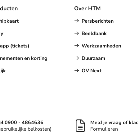
oducten
Over HTM
hipkaart
Persberichten
y
Beeldbank
pp (tickets)
Werkzaamheden
nementen en korting
Duurzaam
ijk
OV Next
el 0900 - 4864636
Meld je vraag of klac
gebruikelijke belkosten)
Formulieren