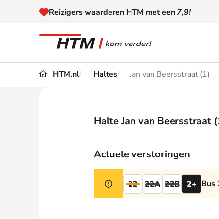
Naar inhoud
Reizigers waarderen HTM met een
7,9!
HTM.nl
Haltes
Jan van Beersstraat (1)
Reizen
Dienstregeling
Kaart
Omleidingen en
Halte Jan van Beersstraat (
Reis-
Verstoringen
Toega
Actuele verstoringen
Klantenservice
Haag
Bus 
22
22A
22B
2+
Nieuws