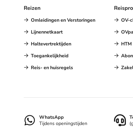
Reizen
Reispr
Omleidingen en Verstoringen
OV-c
Lijnennetkaart
OVpa
Haltevertrektijden
HTM a
Toegankelijkheid
Abon
Reis- en huisregels
Zakel
Contact
WhatsApp
T
Tijdens openingstijden
(