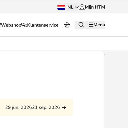
NL
Mijn HTM
Menu
Webshop
Klantenservice
Over HTM
Pers en beeldbank
OV dashboard
OV Next
g
InnOVatie
29 jun. 2026
21 sep. 2026
Klantenservice