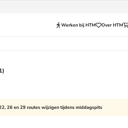
Werken bij HTM
Over HTM
Reisproducten
en voor je HTM reis
OVpay
1)
 en huisregels
OV-chipkaart
nkelijkheid
HTM app (tickets)
se Hopper
Abonnementen en kortin
22, 26 en 29 routes wijzigen tijdens middagspits
Zakelijk