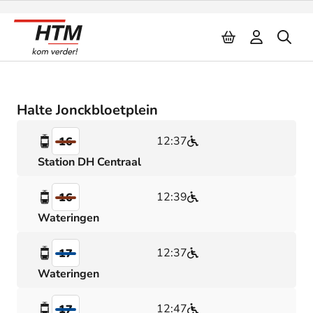
Naar inhoud
Halte Jonckbloetplein
12:37
16
Station DH Centraal
12:39
16
Wateringen
12:37
17
Wateringen
12:47
17