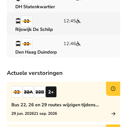
DH Statenkwartier
12:45
22
Rijswijk De Schilp
12:46
22
Den Haag Duindorp
Actuele verstoringen
22
22A
22B
2+
Bus 22, 26 en 29 routes wijzigen tijdens
middagspits
29 jun. 2026
21 sep. 2026