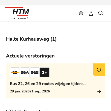
Naar inhoud
Halte Kurhausweg (1)
Actuele verstoringen
22
22A
22B
2+
Bus 22, 26 en 29 routes wijzigen tijdens
middagspits
29 jun. 2026
21 sep. 2026