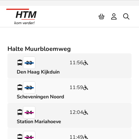
Naar inhoud
Halte Muurbloemweg
11:56
23
Den Haag Kijkduin
11:59
23
Scheveningen Noord
12:04
24
Station Mariahoeve
11:49
24