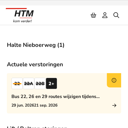
Naar inhoud
Halte Nieboerweg (1)
Actuele verstoringen
22
22A
22B
2+
Bus 22, 26 en 29 routes wijzigen tijdens
middagspits
29 jun. 2026
21 sep. 2026