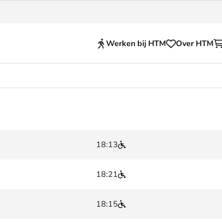
Werken bij HTM
Over HTM
Reisproducten
en voor je HTM reis
OVpay
 en huisregels
OV-chipkaart
18:13
nkelijkheid
HTM app (tickets)
se Hopper
Abonnementen en kortin
18:21
Zakelijk
18:15