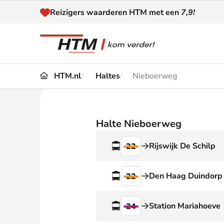
Naar inhoud
Reizigers waarderen HTM met een
7,9!
HTM.nl
Haltes
Nieboerweg
Reizen
Dienstregeling
Kaart
Omleidingen en
Halte Nieboerweg
Reis-
Verstoringen
Rijswijk De Schilp
22
Toega
Klantenservice
Haag
Den Haag Duindorp
22
Nieuws
Station Mariahoeve
24