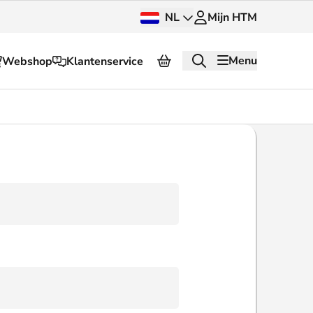
NL
Mijn HTM
Menu
Webshop
Klantenservice
Over HTM
Pers en beeldbank
OV dashboard
OV Next
g
InnOVatie
Klantenservice