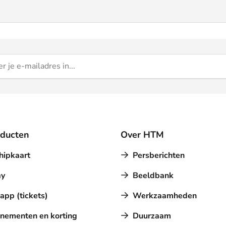
oducten
Over HTM
hipkaart
Persberichten
y
Beeldbank
pp (tickets)
Werkzaamheden
nementen en korting
Duurzaam