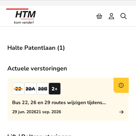
Naar inhoud
Halte Patentlaan (1)
Actuele verstoringen
22
22A
22B
2+
Bus 22, 26 en 29 routes wijzigen tijdens
middagspits
29 jun. 2026
21 sep. 2026