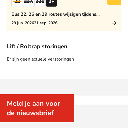
22
22A
22B
2+
Bus 22, 26 en 29 routes wijzigen tijdens
middagspits
29 jun. 2026
21 sep. 2026
Lift / Roltrap storingen
Er zijn geen actuele verstoringen
Meld je aan voor
de nieuwsbrief