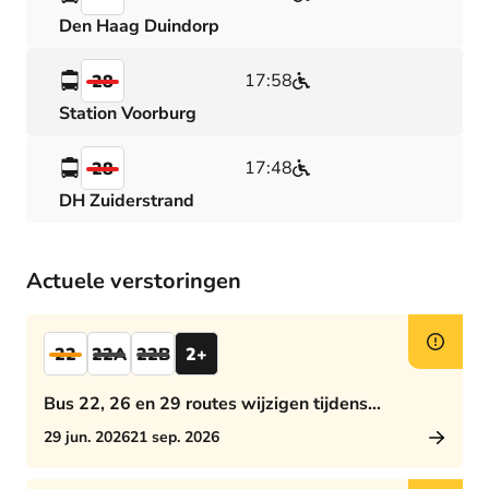
Den Haag Duindorp
17:58
28
Station Voorburg
17:48
28
DH Zuiderstrand
Actuele verstoringen
22
22A
22B
2+
Bus 22, 26 en 29 routes wijzigen tijdens
middagspits
29 jun. 2026
21 sep. 2026