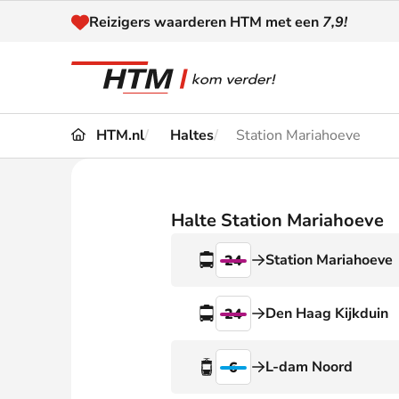
Naar inhoud
Reizigers waarderen HTM met een
7,9!
HTM.nl
Haltes
Station Mariahoeve
Reizen
Dienstregeling
Kaart
Omleidingen en
Halte Station Mariahoeve
Reis-
Verstoringen
Station Mariahoeve
24
Toega
Klantenservice
Haag
Den Haag Kijkduin
24
Nieuws
L-dam Noord
6