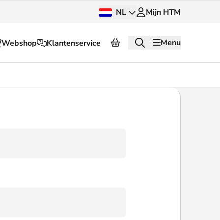
NL
Mijn HTM
Menu
Webshop
Klantenservice
Over HTM
Pers en beeldbank
OV dashboard
OV Next
g
InnOVatie
Klantenservice