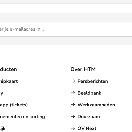
oducten
Over HTM
hipkaart
Persberichten
y
Beeldbank
pp (tickets)
Werkzaamheden
nementen en korting
Duurzaam
ijk
OV Next