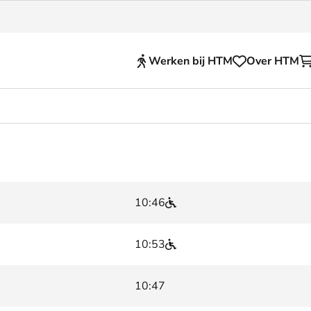
Werken bij HTM
Over HTM
Reisproducten
en voor je HTM reis
OVpay
 en huisregels
OV-chipkaart
10:46
nkelijkheid
HTM app (tickets)
se Hopper
Abonnementen en kortin
10:53
Zakelijk
10:47