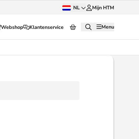
NL
Mijn HTM
Menu
Webshop
Klantenservice
Over HTM
Pers en beeldbank
OV dashboard
OV Next
g
InnOVatie
Klantenservice