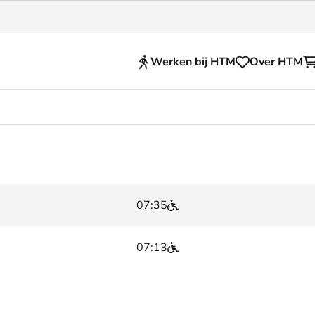
Werken bij HTM
Over HTM
Reisproducten
en voor je HTM reis
OVpay
 en huisregels
OV-chipkaart
07:35
nkelijkheid
HTM app (tickets)
se Hopper
Abonnementen en kortin
07:13
Zakelijk