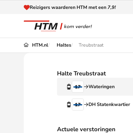
Naar inhoud
Reizigers waarderen HTM met een
7,9!
HTM.nl
Haltes
Treubstraat
Reizen
Dienstregeling
Kaart
Omleidingen en
Halte Treubstraat
Reis-
Verstoringen
Wateringen
17
Toega
Klantenservice
Haag
DH Statenkwartier
17
Nieuws
Actuele verstoringen