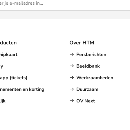
oducten
Over HTM
hipkaart
Persberichten
y
Beeldbank
pp (tickets)
Werkzaamheden
nementen en korting
Duurzaam
ijk
OV Next