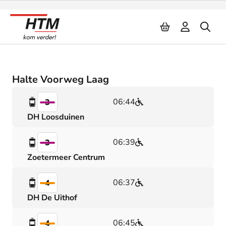
Naar inhoud
Halte Voorweg Laag
06:44
3
DH Loosduinen
06:39
3
Zoetermeer Centrum
06:37
4
DH De Uithof
06:45
4