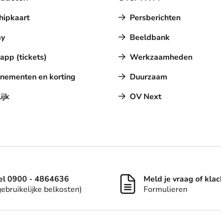
hipkaart
Persberichten
y
Beeldbank
pp (tickets)
Werkzaamheden
nementen en korting
Duurzaam
ijk
OV Next
el 0900 - 4864636
Meld je vraag of klac
gebruikelijke belkosten)
Formulieren