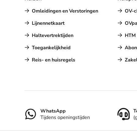
Omleidingen en Verstoringen
OV-c
Lijnennetkaart
OVpa
Haltevertrektijden
HTM a
Toegankelijkheid
Abon
Reis- en huisregels
Zakel
Contact
WhatsApp
T
Tijdens openingstijden
(