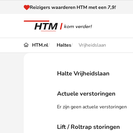
Naar inhoud
Reizigers waarderen HTM met een
7,9!
HTM.nl
Haltes
Vrijheidslaan
Reizen
Dienstregeling
Kaart
Omleidingen en
Halte Vrijheidslaan
Reis-
Verstoringen
Toega
Actuele verstoringen
Klantenservice
Haag
Er zijn geen actuele verstoringen
Nieuws
Lift / Roltrap storingen