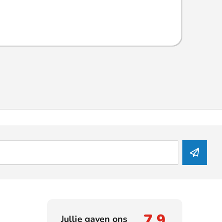
7,9
Jullie gaven ons