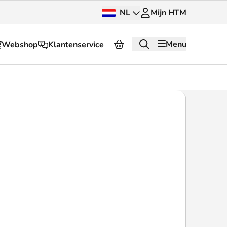
NL
Mijn HTM
Menu
Webshop
Klantenservice
Over HTM
Pers en beeldbank
OV dashboard
OV Next
g
InnOVatie
Klantenservice