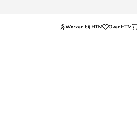
Werken bij HTM
Over HTM
Reisproducten
en voor je HTM reis
OVpay
 en huisregels
OV-chipkaart
nkelijkheid
HTM app (tickets)
se Hopper
Abonnementen en kortin
Zakelijk