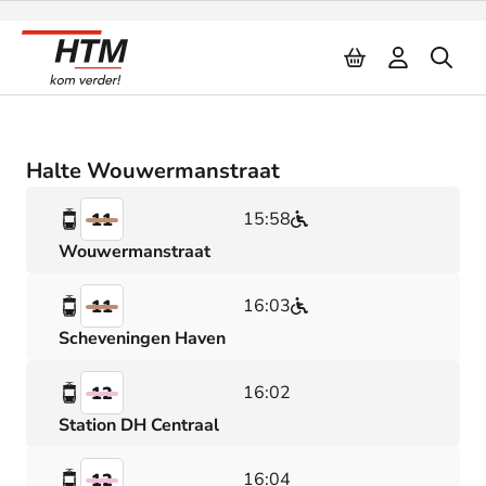
Naar inhoud
Halte Wouwermanstraat
15:58
11
Wouwermanstraat
16:03
11
Scheveningen Haven
16:02
12
Station DH Centraal
16:04
12