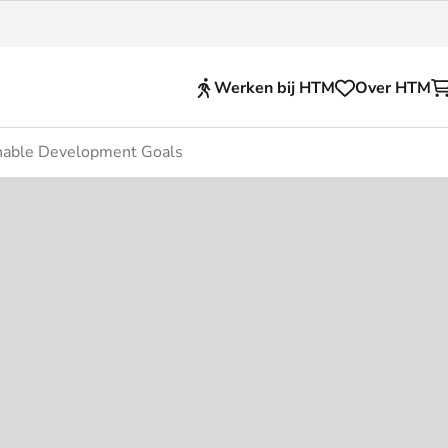
Werken bij HTM
Over HTM
nable Development Goals
Reisproducten
en voor je HTM reis
OVpay
 en huisregels
OV-chipkaart
nkelijkheid
HTM app (tickets)
se Hopper
Abonnementen en kortin
Zakelijk