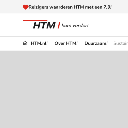
Naar inhoud
Reizigers waarderen HTM met een
7,9!
HTM.nl
Over HTM
Duurzaam
Sustai
Reizen
Dienstregeling
Kaart
Omleidingen en
Reis-
Verstoringen
Toega
Klantenservice
Haag
Nieuws