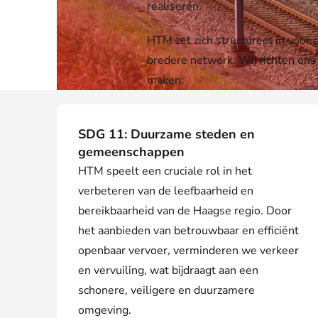
realiseren.
HTM zet zich structureel in voor
bredere netwerk. Wij richten on
maken:
SDG 11: Duurzame steden en
gemeenschappen
HTM speelt een cruciale rol in het
verbeteren van de leefbaarheid en
bereikbaarheid van de Haagse regio. Door
het aanbieden van betrouwbaar en efficiënt
openbaar vervoer, verminderen we verkeer
en vervuiling, wat bijdraagt aan een
schonere, veiligere en duurzamere
omgeving.