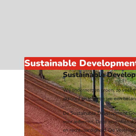
Webshop
Sustainable Developmen
Sustainable Develo
Wij ondernemen groen, zo veel moge
akkoord en leveren we een belang
De Sustainable Development Goa
voor iedereen. Deze zeventien doe
en rechtvaardigheid. De Verenigd