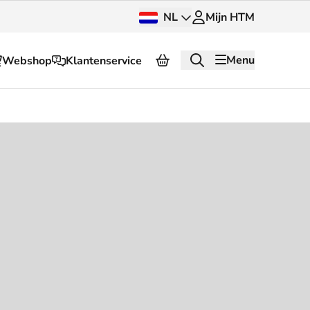
NL
Mijn HTM
Menu
Webshop
Klantenservice
Over HTM
Pers en beeldbank
OV dashboard
OV Next
g
InnOVatie
Klantenservice