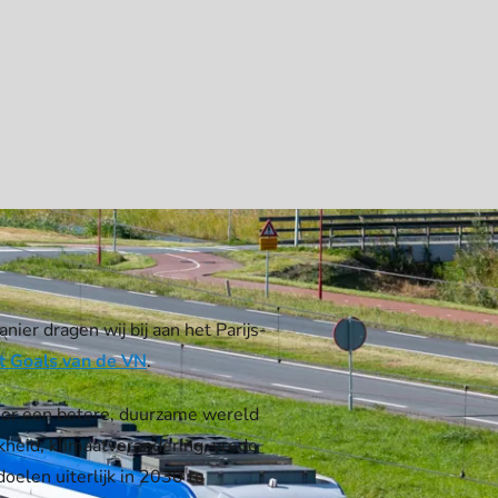
nier dragen wij bij aan het Parijs-
t Goals van de VN
.
or een betere, duurzame wereld
kheid, klimaatverandering, vrede
oelen uiterlijk in 2030 te