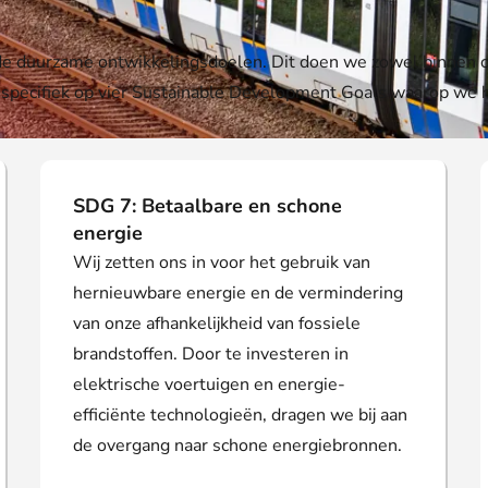
 de duurzame ontwikkelingsdoelen. Dit doen we zowel binnen on
s specifiek op vier Sustainable Development Goals waarop we 
SDG 7: Betaalbare en schone
energie
Wij zetten ons in voor het gebruik van
hernieuwbare energie en de vermindering
van onze afhankelijkheid van fossiele
brandstoffen. Door te investeren in
elektrische voertuigen en energie-
efficiënte technologieën, dragen we bij aan
de overgang naar schone energiebronnen.