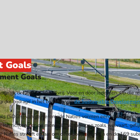
t Goals
pment Goals
lijk circulair en fossielvrij. Voor en door iedereen. Op die ma
rijke bijdrage in het behalen van
de Sustainable Developmen
ls (SDG's) van de Verenigde Naties vormen een blauwdruk vo
len richten zich op mondiale uitdagingen zoals welvaart, gelij
e Naties streeft ernaar om deze doelstellingen en de 169 subd