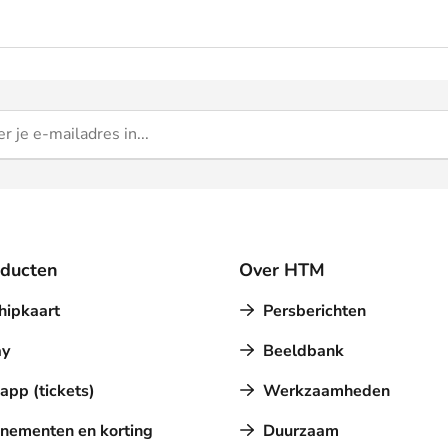
oducten
Over HTM
hipkaart
Persberichten
y
Beeldbank
pp (tickets)
Werkzaamheden
nementen en korting
Duurzaam