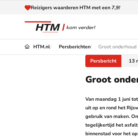
Naar inhoud
Reizigers waarderen HTM met een
7,9!
HTM.nl
Persberichten
Groot onderhoud R
Reizen
Dienstregeling
Persbericht
13 
Kaart
Omleidingen en
Groot onder
Reis-
Verstoringen
Toega
Van maandag ­1 juni t
Klantenservice
Haag
uit op en rond het Rijs
gebruik van maken. Om
Nieuws
tegelijkertijd het asfal
binnenstad voor het o