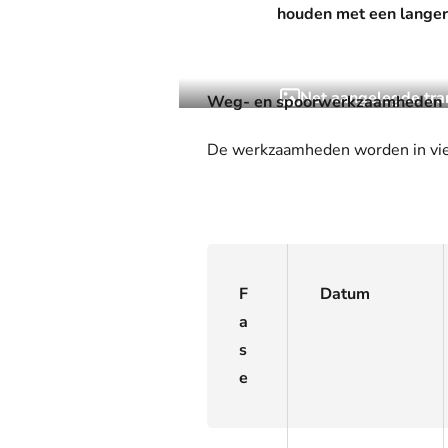
Webshop
houden met een langere
Net aangelegde tra
Weg- en spoorwerkzaamheden
De werkzaamheden worden in vier fa
F
Datum
a
s
e