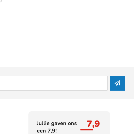
p
7,9
Jullie gaven ons
een 7,9!