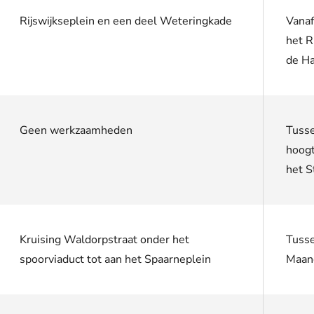
Rijswijkseplein
en een deel Weteringkade
Vanaf
het
R
de H
Geen werkzaamheden
Tusse
hoogt
het S
Kruising
Waldorpstraat
onder het
Tusse
spoorviaduct tot aan het Spaarneplein
Maan