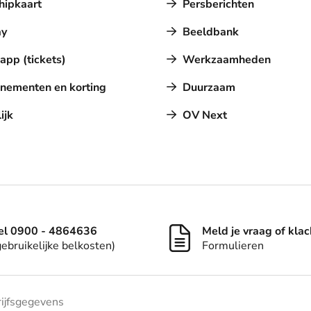
hipkaart
Persberichten
y
Beeldbank
pp (tickets)
Werkzaamheden
nementen en korting
Duurzaam
ijk
OV Next
el 0900 - 4864636
Meld je vraag of klac
gebruikelijke belkosten)
Formulieren
ijfsgegevens