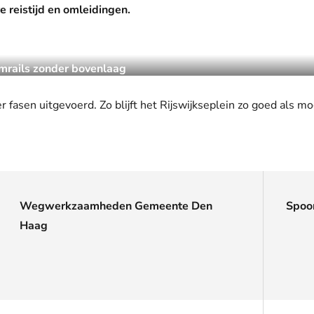
 reist­ijd en omleidingen.
mrails zonder bovenlaag
sen uitgevoerd. Zo bl­ijft het Rijsw­ijkseplein zo goed als mog
Wegwerkzaamheden Gemeente Den
Spoo
Haag