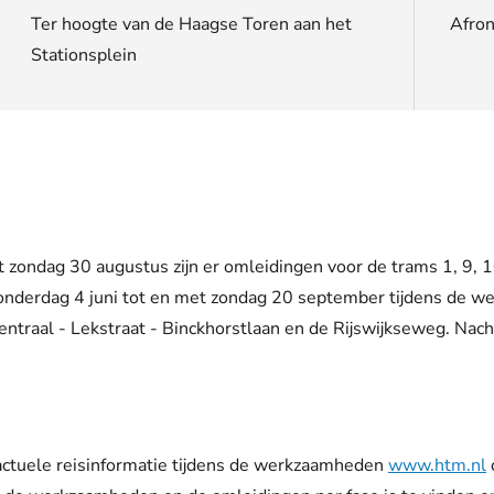
Ter hoogte van de Haagse Toren aan het
Afro
Stationsplein
et zondag 30 augustus
zijn er
omleidingen voor
de trams
1, 9, 
nderdag 4 juni tot en met zondag
20 september
t
ijdens
de we
entraal
- Lekstraat - Binckhorstlaan en de R
ijsw
ijkseweg.
Nach
ctuele reisinformatie
tijdens de werkzaamheden
www.htm.nl