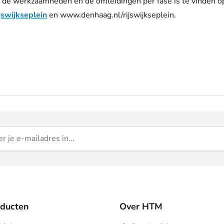
 de werkzaamheden en de omleidingen per fase is te vinden o
swijkseplein
en
www.
denhaag.nl/rijswijkseplein.
oducten
Over HTM