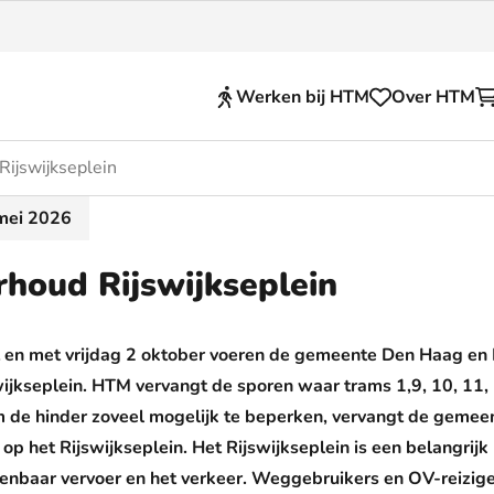
Werken bij HTM
Over HTM
ijswijkseplein
Reisproducten
mei 2026
en voor je HTM reis
OVpay
houd Rijswijkseplein
 en huisregels
OV-chipkaart
nkelijkheid
HTM app (tickets)
ot en met vrijdag 2 oktober voeren de gemeente Den Haag e
se Hopper
Abonnementen en kortin
wijkseplein. HTM vervangt de sporen waar trams ­1,9, 10, 11,
 de hinder zoveel mogelijk te beperken, vervangt de geme
Zakelijk
t op het Rijswijkseplein. Het Rijswijkseplein is een belangr­ij
penbaar vervoer en het verkeer. Weggebruikers en OV-reizig