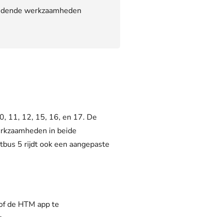
ndende werkzaamheden
10, 11, 12, 15, 16, en 17. De
rkzaamheden in beide
tbus 5
r
ijdt
ook een aangepaste
of de
HTM app
te