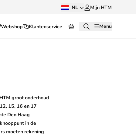
NL
Mijn HTM
Menu
Webshop
Klantenservice
Over HTM
Pers en beeldbank
OV dashboard
OV Next
n HTM groot onderhoud
g
InnOVatie
 12, 15, 16 en 17
ente Den Haag
Klantenservice
k knooppunt in de
ers moeten rekening