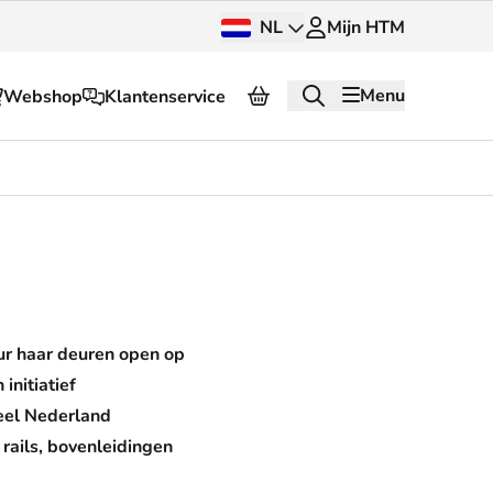
NL
Mijn HTM
Menu
Webshop
Klantenservice
Over HTM
Pers en beeldbank
OV dashboard
OV Next
ur haar deuren open op
g
InnOVatie
initiatief
eel Nederland
Klantenservice
rails, bovenleidingen