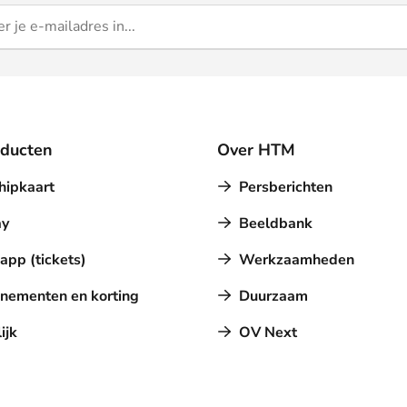
oducten
Over HTM
hipkaart
Persberichten
y
Beeldbank
pp (tickets)
Werkzaamheden
nementen en korting
Duurzaam
ijk
OV Next