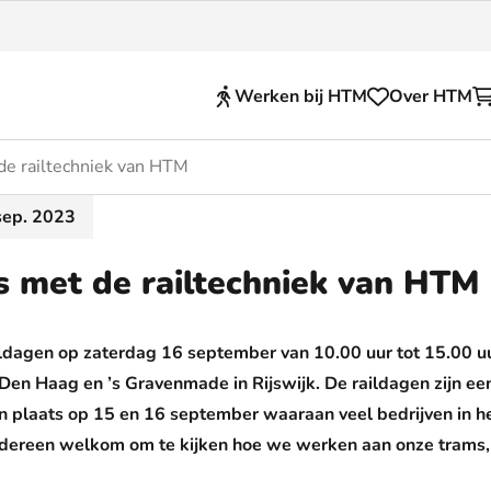
Werken bij HTM
Over HTM
de railtechniek van HTM
Reisproducten
sep. 2023
en voor je HTM reis
OVpay
s met de railtechniek van HTM
 en huisregels
OV-chipkaart
nkelijkheid
HTM app (tickets)
ildagen op zaterdag 16 september van 10.00 uur tot 15.00 u
se Hopper
Abonnementen en kortin
Den Haag en ’s Gravenmade in Rijswijk. De raildagen zijn een 
n plaats op 15 en 16 september waaraan veel bedrijven in h
Zakelijk
edereen welkom om te kijken hoe we werken aan onze trams, 