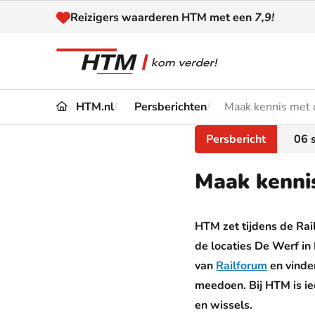
Naar inhoud
Reizigers waarderen HTM met een
7,9!
HTM.nl
Persberichten
Maak kennis met 
Reizen
Dienstregeling
Persbericht
06 
Kaart
Omleidingen en
Maak kenni
Reis-
Verstoringen
Toega
HTM zet tijdens de Ra
Klantenservice
Haag
de locaties De Werf in 
van
Railforum
en vinde
Nieuws
meedoen. Bij HTM is i
en wissels.