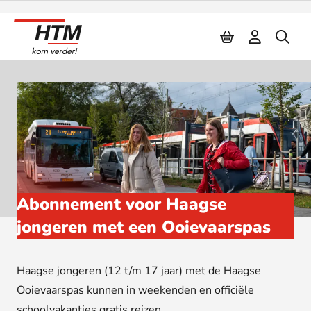
Naar inhoud
Abonnement voor Haagse
jongeren met een Ooievaarspas
Haagse jongeren (12 t/m 17 jaar) met de Haagse
Ooievaarspas kunnen in weekenden en officiële
schoolvakanties gratis reizen.