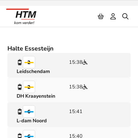
Naar inhoud
Halte Essesteijn
15:38
2
Leidschendam
15:38
2
DH Kraayenstein
15:41
6
L-dam Noord
15:40
6