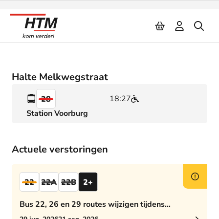
Naar inhoud
Halte Melkwegstraat
18:27
28
Station Voorburg
Actuele verstoringen
22
22A
22B
2+
Bus 22, 26 en 29 routes wijzigen tijdens
middagspits