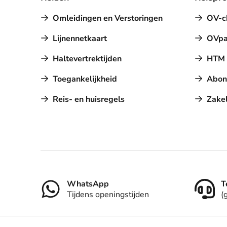
Omleidingen en Verstoringen
OV-c
Lijnennetkaart
OVpa
Haltevertrektijden
HTM a
Toegankelijkheid
Abon
Reis- en huisregels
Zakel
Contact
WhatsApp
T
Tijdens openingstijden
(