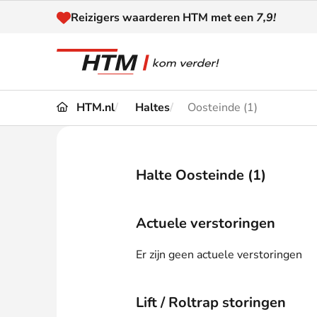
Naar inhoud
Reizigers waarderen HTM met een
7,9!
HTM.nl
Haltes
Oosteinde (1)
Reizen
Dienstregeling
Kaart
Omleidingen en
Halte Oosteinde (1)
Reis-
Verstoringen
Toega
Actuele verstoringen
Klantenservice
Haag
Er zijn geen actuele verstoringen
Nieuws
Lift / Roltrap storingen