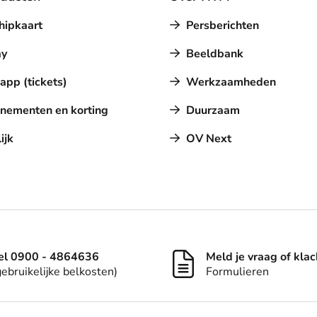
hipkaart
Persberichten
y
Beeldbank
pp (tickets)
Werkzaamheden
nementen en korting
Duurzaam
ijk
OV Next
el 0900 - 4864636
Meld je vraag of klac
gebruikelijke belkosten)
Formulieren