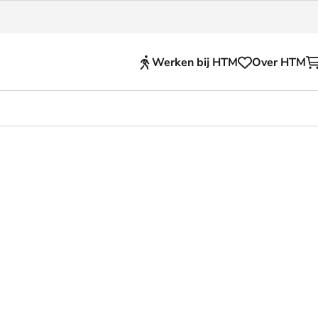
Werken bij HTM
Over HTM
Reisproducten
en voor je HTM reis
OVpay
 en huisregels
OV-chipkaart
nkelijkheid
HTM app (tickets)
se Hopper
Abonnementen en kortin
Zakelijk