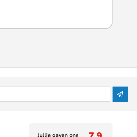
7,9
Jullie gaven ons