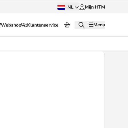
NL
Mijn HTM
Menu
Webshop
Klantenservice
Over HTM
Pers en beeldbank
OV dashboard
OV Next
g
InnOVatie
Klantenservice