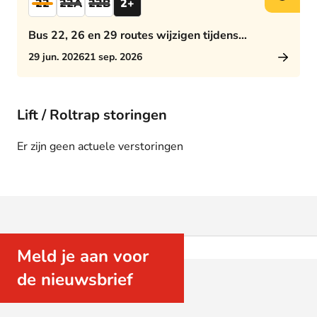
22
22A
22B
2+
Bus 22, 26 en 29 routes wijzigen tijdens
middagspits
29 jun. 2026
21 sep. 2026
Lift / Roltrap storingen
Er zijn geen actuele verstoringen
Meld je aan voor
de nieuwsbrief