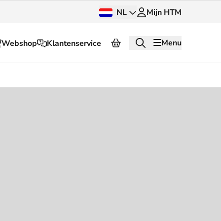
NL
Mijn HTM
Menu
Webshop
Klantenservice
Over HTM
Pers en beeldbank
OV dashboard
OV Next
g
InnOVatie
Klantenservice