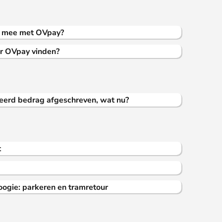
l mee met OVpay?
r OVpay vinden?
rkeerd bedrag afgeschreven, wat nu?
t
ogie: parkeren en tramretour