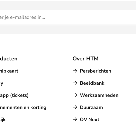
oducten
Over HTM
hipkaart
Persberichten
y
Beeldbank
pp (tickets)
Werkzaamheden
nementen en korting
Duurzaam
ijk
OV Next