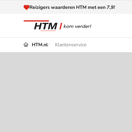
Naar inhoud
Reizigers waarderen HTM met een
7,9!
HTM.nl
Klantenservice
Reizen
Dienstregeling
Kaart
Omleidingen en
Reis-
Verstoringen
Toega
Klantenservice
Haag
Nieuws