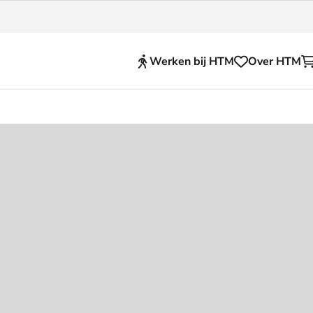
Werken bij HTM
Over HTM
Reisproducten
en voor je HTM reis
OVpay
 en huisregels
OV-chipkaart
nkelijkheid
HTM app (tickets)
se Hopper
Abonnementen en kortin
Zakelijk