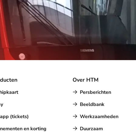
oducten
Over HTM
hipkaart
Persberichten
y
Beeldbank
pp (tickets)
Werkzaamheden
nementen en korting
Duurzaam