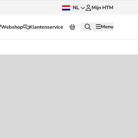
NL
Mijn HTM
Menu
Webshop
Klantenservice
Over HTM
Pers en beeldbank
OV dashboard
OV Next
g
InnOVatie
Klantenservice