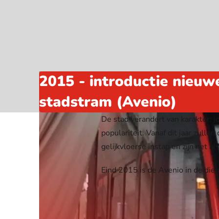
Webshop
2015 - introductie nieuw
stadstram (Avenio)
De stad verandert van karakter: j
populariteit. Vanaf dit jaar zu
gelijkvloerse instap en zijn net 
Eind 2015 is de Avenio in de die