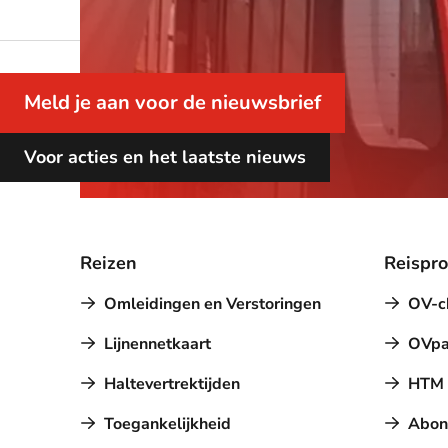
Meld je aan voor de nieuwsbrief
Voor acties en het laatste nieuws
Reizen
Reispr
Omleidingen en Verstoringen
OV-c
Lijnennetkaart
OVpa
Haltevertrektijden
HTM a
Toegankelijkheid
Abon