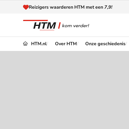
Naar inhoud
Reizigers waarderen HTM met een
7,9!
HTM.nl
Over HTM
Onze geschiedenis
Reizen
Dienstregeling
Kaart
Omleidingen en
Reis-
Verstoringen
Toega
Klantenservice
Haag
Nieuws