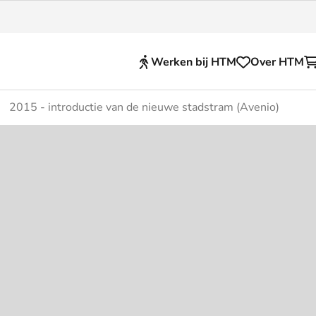
Werken bij HTM
Over HTM
2015 - introductie van de nieuwe stadstram (Avenio)
Reisproducten
en voor je HTM reis
OVpay
 en huisregels
OV-chipkaart
nkelijkheid
HTM app (tickets)
se Hopper
Abonnementen en kortin
Zakelijk