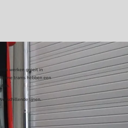
lijk werken groeit in
moderne trams hebben een
nten.
erschillende lijnen.