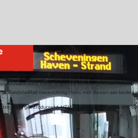
e
ongeren gaan meer in de stad wonen en tijd en plaats onafhanke
llen de nieuwe Avenio trams in gebruik worden genomen. Deze 
als de RandstadRail tweerichting trams met deuren aan beide ka
nstregeling geïntroduceerd. HTM rijdt met 70 Avenio trams op v