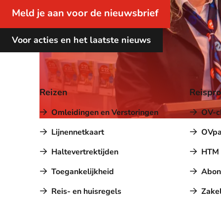
Meld je aan voor de nieuwsbrief
Voor acties en het laatste nieuws
Reizen
Reispr
Omleidingen en Verstoringen
OV-c
Lijnennetkaart
OVpa
Haltevertrektijden
HTM a
Toegankelijkheid
Abon
Reis- en huisregels
Zakel