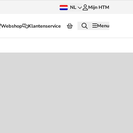
NL
Mijn HTM
Menu
Webshop
Klantenservice
Over HTM
Pers en beeldbank
OV dashboard
OV Next
g
InnOVatie
Klantenservice