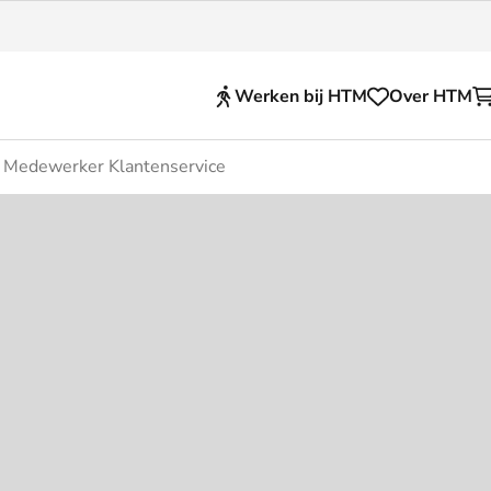
Werken bij HTM
Over HTM
Medewerker Klantenservice
Reisproducten
en voor je HTM reis
OVpay
 en huisregels
OV-chipkaart
nkelijkheid
HTM app (tickets)
se Hopper
Abonnementen en kortin
Zakelijk