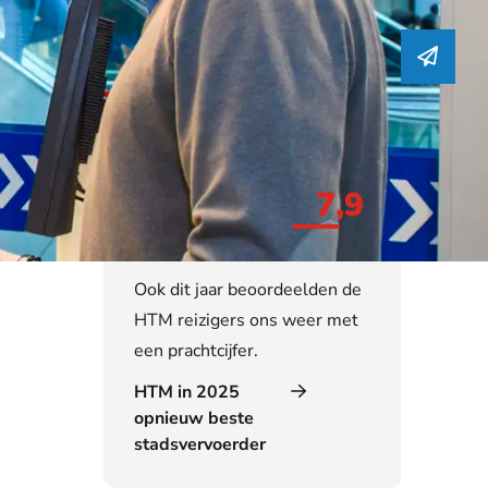
7,9
Jullie gaven ons
een 7,9!
Ook dit jaar beoordeelden de
HTM reizigers ons weer met
een prachtcijfer.
HTM in 2025
opnieuw beste
stadsvervoerder