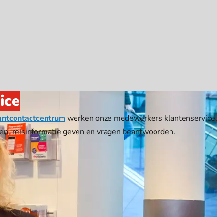
ice
antcontactcentrum
werken onze medewerkers klantenservice, d
ten, reisinformatie geven en vragen beantwoorden.