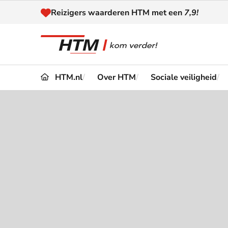
Naar inhoud
Reizigers waarderen HTM met een
7,9!
HTM.nl
Over HTM
Sociale veiligheid
Reizen
Dienstregeling
Kaart
Omleidingen en
Reis-
Verstoringen
Toega
Klantenservice
Haag
Nieuws