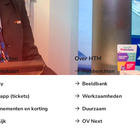
oducten
Over HTM
hipkaart
Persberichten
y
Beeldbank
pp (tickets)
Werkzaamheden
nementen en korting
Duurzaam
ijk
OV Next