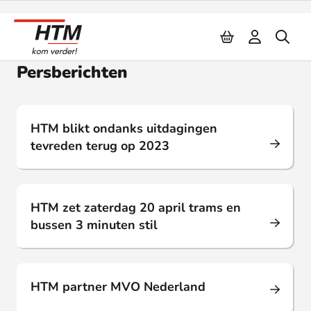
Naar inhoud
Persberichten
Persbericht
31 mei 2024
HTM blikt ondanks uitdagingen
tevreden terug op 2023
Persbericht
16 apr. 2024
HTM zet zaterdag 20 april trams en
bussen 3 minuten stil
Persbericht
11 apr. 2024
HTM partner MVO Nederland