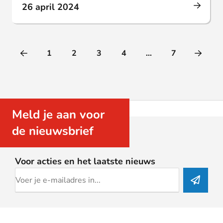
26 april 2024
1
2
3
4
...
7
Vorige pagina
Volg
Meld je aan voor
de nieuwsbrief
Voor acties en het laatste nieuws