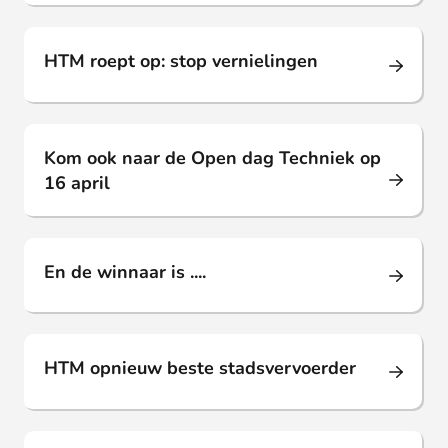
Persbericht
05 apr. 2024
HTM roept op: stop vernielingen
Persbericht
04 apr. 2024
Kom ook naar de Open dag Techniek op
16 april
Persbericht
03 apr. 2024
En de winnaar is ....
Persbericht
26 mrt. 2024
HTM opnieuw beste stadsvervoerder
Persbericht
24 mrt. 2024